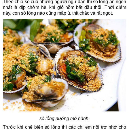
Theo chia sẻ của những người ngư dân thì sò lông ăn ngon
nhất là dịp chớm hè, khi gió nồm bắt đầu thổi. Thời điểm
này, con sò lông nào cũng mập ú, thịt chắc và rất ngọt.
sò lông nướng mỡ hành
Trước khi chế biến sò lông thì các chị em nội trợ nhớ cho