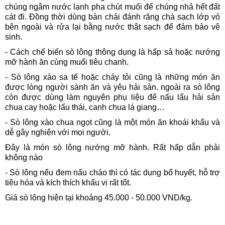
chúng ngâm nước lạnh pha chút muối để chúng nhả hết đất
cát đi. Đồng thời dùng bàn chải đánh răng chà sạch lớp vỏ
bên ngoài và rửa lại bằng nước thật sạch để đảm bảo vệ
sinh.
- Cách chế biến sò lông thông dụng là hấp sả hoặc nướng
mỡ hành ăn cùng muối tiêu chanh.
- Sò lông xào sa tế hoặc cháy tỏi cũng là những món ăn
được lòng người sành ăn và yêu hải sản. ngoài ra sò lông
còn được dùng làm nguyên phụ liệu để nấu lẩu hải sản
chua cay hoặc lẩu thái, canh chua lá giang…
- Sò lông xào chua ngọt cũng là một món ăn khoái khẩu và
dễ gây nghiện với mọi người.
Đây là món sò lông nướng mỡ hành. Rất hấp dẫn phải
không nào
- Sò lông nếu đem nấu cháo thì có tác dụng bổ huyết, hỗ trợ
tiêu hóa và kích thích khẩu vị rất tốt.
Giá sò lông hiện tại khoảng 45.000 - 50.000 VND/kg.