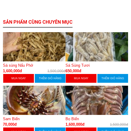
SẢN PHẨM CÙNG CHUYÊN MỤC
Sá sùng Nấu Phở
Sá Sùng Tươi
1,600,000đ
650,000đ
1,500,000đ
MUA NGAY
THÊM GIỎ HÀNG
MUA NGAY
THÊM GIỎ HÀNG
Sam Biển
Bọ Biển
70,000đ
1,600,000đ
1,500,000đ