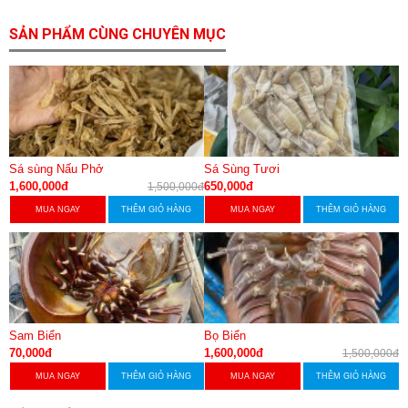
SẢN PHẨM CÙNG CHUYÊN MỤC
Sá sùng Nấu Phở
Sá Sùng Tươi
1,600,000đ
650,000đ
1,500,000đ
MUA NGAY
THÊM GIỎ HÀNG
MUA NGAY
THÊM GIỎ HÀNG
Sam Biển
Bọ Biển
70,000đ
1,600,000đ
1,500,000đ
MUA NGAY
THÊM GIỎ HÀNG
MUA NGAY
THÊM GIỎ HÀNG