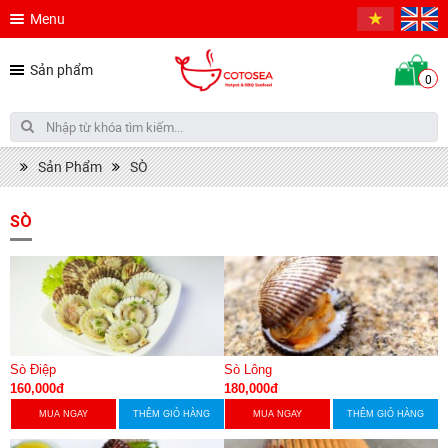
Menu
Sản phẩm
0
Sản Phẩm
SÒ
SÒ
Sò Điệp
Sò Lông
160,000đ
180,000đ
MUA NGAY
THÊM GIỎ HÀNG
MUA NGAY
THÊM GIỎ HÀNG