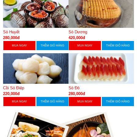
Sò Huyết
Sò Dương
280,000đ
420,000đ
MUA NGAY
THÊM GIỎ HÀNG
MUA NGAY
THÊM GIỎ HÀNG
Cồi Sò Điệp
Sò Đỏ
220,000đ
280,000đ
MUA NGAY
THÊM GIỎ HÀNG
MUA NGAY
THÊM GIỎ HÀNG